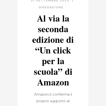
21 SETTEMBRE 2020
DI
REDAZIONE
Al via la
seconda
edizione di
“Un click
per la
scuola” di
Amazon
Amazon.it conferma il
proprio supporto al