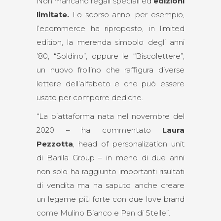
Non mancano regali speciali ed
edizioni
limitate.
Lo scorso anno, per esempio,
l’ecommerce ha riproposto, in limited
edition, la merenda simbolo degli anni
’80, “Soldino”, oppure le “Biscolettere”,
un nuovo frollino che raffigura diverse
lettere dell’alfabeto e che può essere
usato per comporre dediche.
“La piattaforma nata nel novembre del
2020 – ha commentato
Laura
Pezzotta
, head of personalization unit
di Barilla Group – in meno di due anni
non solo ha raggiunto importanti risultati
di vendita ma ha saputo anche creare
un legame più forte con due love brand
come Mulino Bianco e Pan di Stelle”.