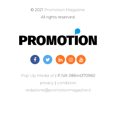
© 2021
Promotion Magazine
.
All rights reserved.
Pop Up Media srl
| P.IVA 08644370960
privacy
|
condizioni
redazione@promotionmagazine.it