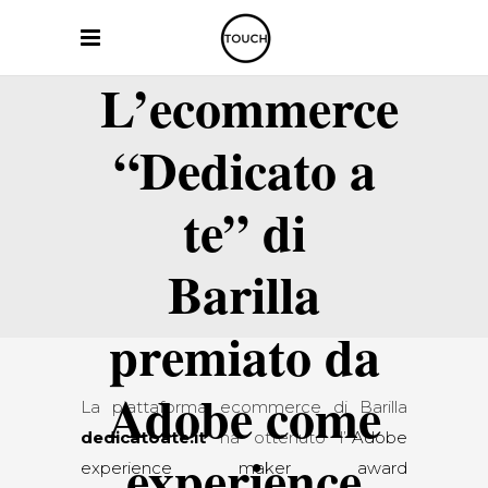
L’ecommerce
“Dedicato a
te” di
Barilla
premiato da
Adobe come
La piattaforma ecommerce di Barilla
dedicatoate.it
ha ottenuto l’”
Adobe
experience
experience maker award