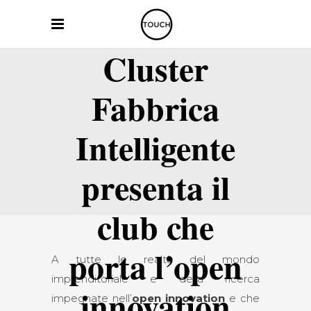
Cluster
Fabbrica
Intelligente
presenta il
club che
porta l’open
A tutte le realtà del mondo
imprenditoriale e della ricerca
innovation
impegnate nell’
open innovation
e che