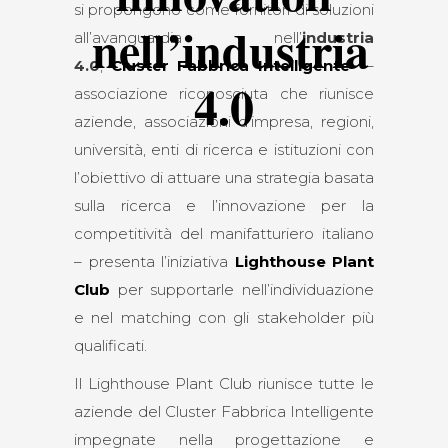
si propongono come fornitori di soluzioni
nell’industria
all’avanguardia nell’
industria
4.0
,
Cluster Fabbrica Intelligente
–
4.0
associazione riconosciuta che riunisce
aziende, associazioni d’impresa, regioni,
università, enti di ricerca e istituzioni con
l’obiettivo di attuare una strategia basata
sulla ricerca e l’innovazione per la
competitività del manifatturiero italiano
– presenta l’iniziativa
Lighthouse Plant
Club
per supportarle nell’individuazione
e nel matching con gli stakeholder più
qualificati.
Il Lighthouse Plant Club riunisce tutte le
aziende del Cluster Fabbrica Intelligente
impegnate nella progettazione e