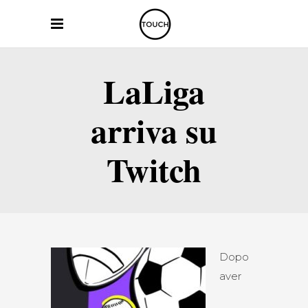
LaLiga
arriva su
Twitch
Dopo
aver