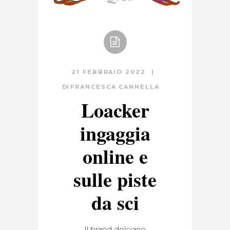
21 FEBBRAIO 2022
DI
FRANCESCA CANNELLA
Loacker
ingaggia
online e
sulle piste
da sci
Il brand dolciario