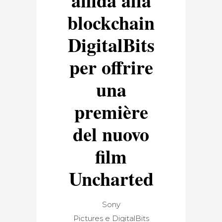
affida alla
blockchain
DigitalBits
per offrire
una
première
del nuovo
film
Uncharted
Sony
Pictures e DigitalBits