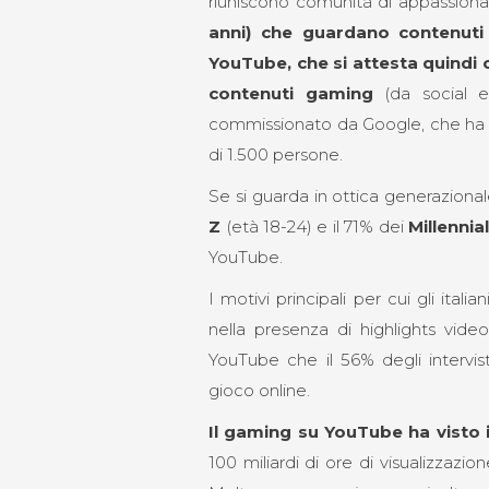
riuniscono comunità di appassionati
anni) che guardano contenuti
YouTube, che si attesta quindi c
contenuti gaming
(da social e
commissionato da Google, che ha e
di 1.500 persone.
Se si guarda in ottica generazionale,
Z
(età 18-24) e il 71% dei
Millennia
YouTube.
I motivi principali per cui gli ital
nella presenza di highlights video
YouTube che il 56% degli intervis
gioco online.
Il gaming su YouTube ha visto 
100 miliardi di ore di visualizzazio