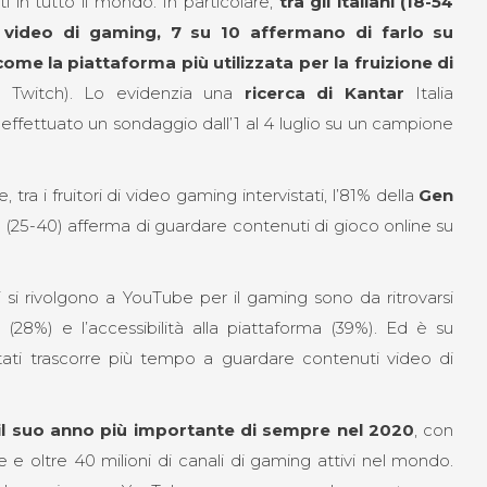
 in tutto il mondo. In particolare,
tra gli italiani (18-54
 video di gaming, 7 su 10 affermano di farlo su
ome la piattaforma più utilizzata per la fruizione di
 Twitch). Lo evidenzia una
ricerca di Kantar
Italia
ffettuato un sondaggio dall’1 al 4 luglio su un campione
 tra i fruitori di video gaming intervistati, l’81% della
Gen
l
(25-40) afferma di guardare contenuti di gioco online su
iani si rivolgono a YouTube per il gaming sono da ritrovarsi
 (28%) e l’accessibilità alla piattaforma (39%). Ed è su
tati trascorre più tempo a guardare contenuti video di
il suo anno più importante di sempre nel 2020
, con
ne e oltre 40 milioni di canali di gaming attivi nel mondo.