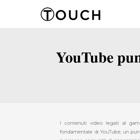
YouTube punt
I contenuti video legati al ga
fondamentale di YouTube, un punto