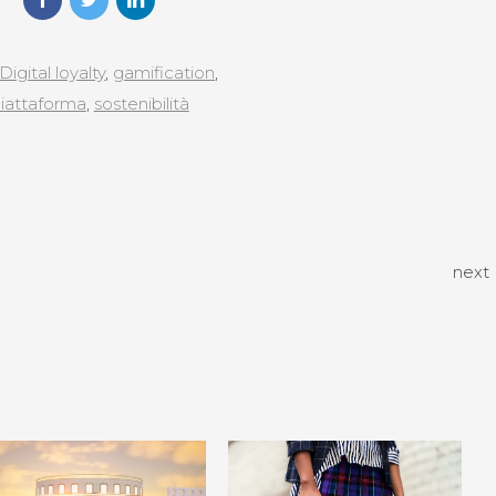
Digital loyalty
,
gamification
,
iattaforma
,
sostenibilità
next