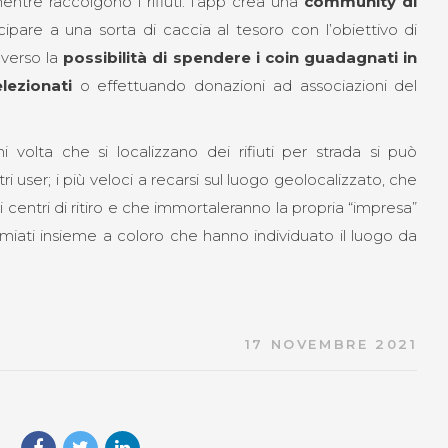
ntre raccolgono i rifiuti: l’app crea una
community di
ecipare a una sorta di caccia al tesoro con l’obiettivo di
raverso la
possibilità di spendere i coin guadagnati in
lezionati
o effettuando donazioni ad associazioni del
ni volta che si localizzano dei rifiuti per strada si può
 user; i più veloci a recarsi sul luogo geolocalizzato, che
ei centri di ritiro e che immortaleranno la propria “impresa”
miati insieme a coloro che hanno individuato il luogo da
17 NOVEMBRE 2021