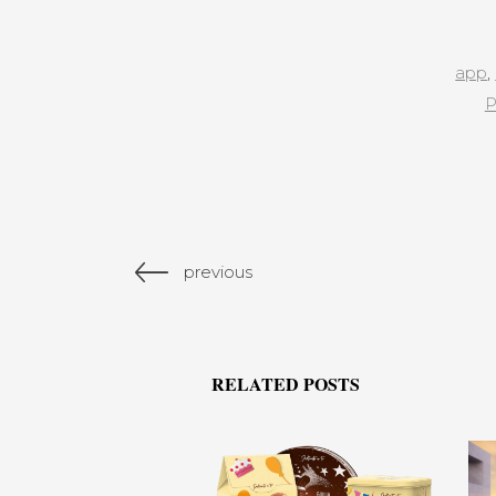
app
,
P
previous
RELATED POSTS