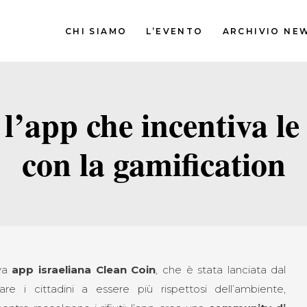
CHI SIAMO
L’EVENTO
ARCHIVIO NE
l’app che incentiva le
con la gamification
ova
app israeliana Clean Coin
, che è stata lanciata dal
are i cittadini a essere più rispettosi dell’ambiente,