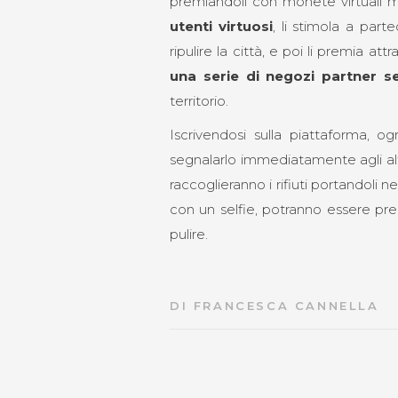
premiandoli con monete virtuali me
utenti virtuosi
, li stimola a part
ripulire la città, e poi li premia att
una serie di negozi partner se
territorio.
Iscrivendosi sulla piattaforma, og
segnalarlo immediatamente agli altri
raccoglieranno i rifiuti portandoli n
con un selfie, potranno essere pre
pulire.
DI
FRANCESCA CANNELLA