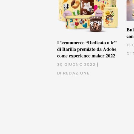
Bul
con
L’ecommerce “Dedicato a te”
15
di Barilla premiato da Adobe
DI
come experience maker 2022
30 GIUGNO 2022
DI
REDAZIONE