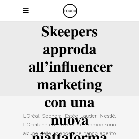
Skeepers
approda
all’influencer
marketing
con una
nuova
L’Oréal, Sephora, Estée Lauder, Nestlé,
L’Occitane en Provence e Promod sono
piattaforma
alcune delle aziende che hanno aderito