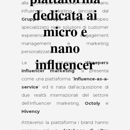
alla nuova piattaforma di micro e nano
dedicata ai
influencer marketing lanciata dal
Gruppo Skeepers
, player europeo
micro e
specializzato nelle soluzioni di customer
experience & engagement
nano
management e marketing
personalizzato.
influencer
La nuova soluzione “
Skeepers
influencer marketing
” si presenta
come una piattaforma “
influence-as-a-
service
” ed è nata dall’acquisizione di
due realtà internazionali del settore
dell’influencer marketing,
Octoly
e
Hivency
.
Attraverso la piattaforma i brand hanno