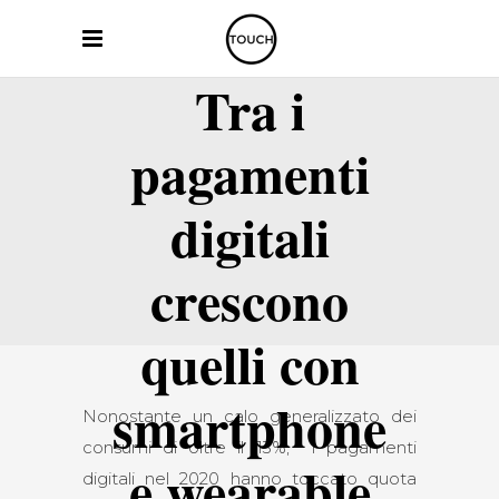
Tra i
pagamenti
digitali
crescono
quelli con
smartphone
Nonostante un calo generalizzato dei
consumi di oltre il 13%, i pagamenti
e wearable
digitali nel 2020 hanno toccato quota