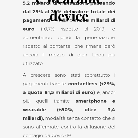
5,2 miliardi di transazioni, passando
device
dal 29% al 33% del valore totale dei
pagamenti
in Italia con
268 miliardi di
euro
(-0,7% rispetto al 2019) e
aumentando quindi la penetrazione
rispetto al contante, che rimane però
ancora il mezzo di gran lunga più
utilizzato.
A crescere sono stati soprattutto i
pagamenti tramite
contactless (+29%,
a quota 81,5 miliardi di euro)
e, ancor
più, quelli tramite
smartphone e
wearable (+80%, oltre 3,4
miliardi),
modalità senza contatto che si
sono affermate contro la diffusione del
contagio da Covid-19.