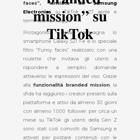
faces”, lanciata da
Samsung
mission” su
Electronics
su TikTok il 27 aprile e
terminata il 2 maggio.
TikTok
Protagonista della campagna lo
smartphone Galaxy S21 Fe e lo speciale
filtro “Funny faces” realizzato con una
roulette che invitava gli utenti a
rispondere a semplici domande
attraverso le espressioni del viso. Grazie
alla
funzionalità branded mission
, la
sfida ha raggiunto i creator presenti sulla
piattaforma e attivi da almeno 30 giorni
con almeno 1.000 follower: per circa un
mese su TikTok gli utenti della Gen Z
sono stati così coinvolti da Samsung e
attivati per postare contenuti con le