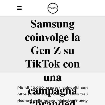
Samsung
coinvolge la
Gen Z su
TikTok con
una
campagna
Più di 10.000 creator coinvolti con
oltre 13.000 video dedicati sono tra i
“branded
risultati della nuova iniziativa “Funny