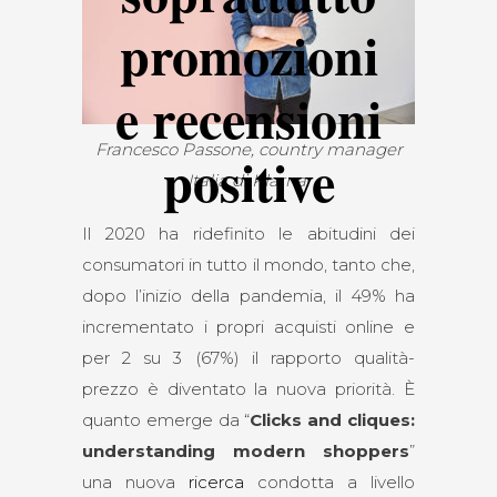
promozioni
e recensioni
Francesco Passone, country manager
positive
Italia di Klarna.
Il 2020 ha ridefinito le abitudini dei
consumatori in tutto il mondo, tanto che,
dopo l’inizio della pandemia, il 49% ha
incrementato i propri acquisti online e
per 2 su 3 (67%) il rapporto qualità-
prezzo è diventato la nuova priorità. È
quanto emerge da “
Clicks and cliques:
understanding modern shoppers
”
una nuova
ricerca
condotta a livello