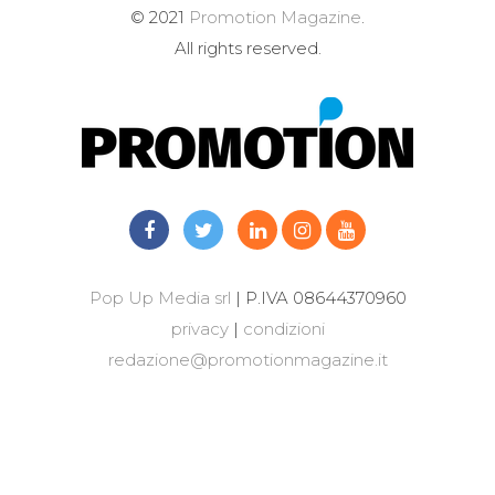
© 2021
Promotion Magazine
.
All rights reserved.
Pop Up Media srl
| P.IVA 08644370960
privacy
|
condizioni
redazione@promotionmagazine.it