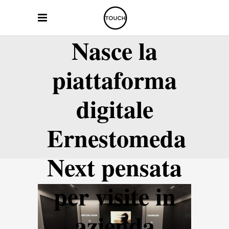
Nasce la
piattaforma
digitale
Ernestomeda
Next pensata
per visite in
azienda