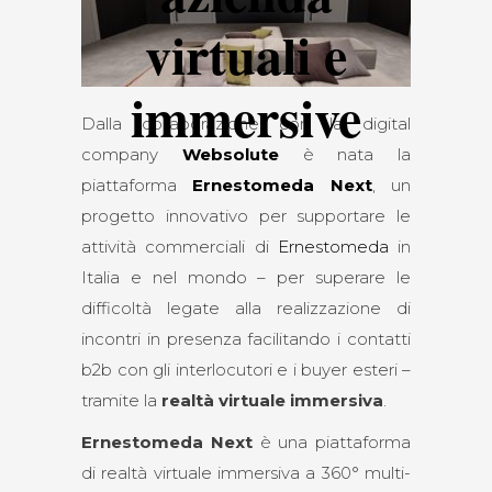
virtuali e
immersive
Dalla collaborazione con la digital
company
Websolute
è nata la
piattaforma
Ernestomeda Next
, un
progetto innovativo per supportare le
attività commerciali di
Ernestomeda
in
Italia e nel mondo – per superare le
difficoltà legate alla realizzazione di
incontri in presenza facilitando i contatti
b2b con gli interlocutori e i buyer esteri –
tramite la
realtà virtuale immersiva
.
Ernestomeda Next
è una piattaforma
di realtà virtuale immersiva a 360° multi-