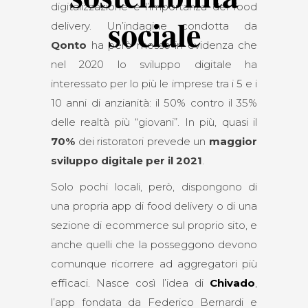
digitalizzazione e l’importanza del food
sociale
delivery. Un’indagine condotta da
Qonto
ha però messo in evidenza che
nel 2020 lo sviluppo digitale ha
interessato per lo più le imprese tra i 5 e i
10 anni di anzianità: il 50% contro il 35%
delle realtà più “giovani”. In più, quasi il
70%
dei ristoratori prevede un
maggior
sviluppo digitale per il 2021
.
Solo pochi locali, però, dispongono di
una propria app di food delivery o di una
sezione di ecommerce sul proprio sito, e
anche quelli che la posseggono devono
comunque ricorrere ad aggregatori più
efficaci. Nasce così l’idea di
Chivado
,
l’app fondata da Federico Bernardi e