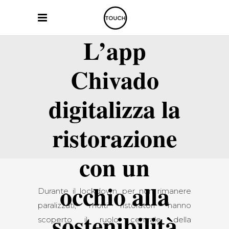
L’app
Chivado
digitalizza la
ristorazione
con un
occhio alla
Durante il lockdown, per non rimanere
paralizzati, molti ristoratori hanno
sostenibilità
scoperto il ruolo centrale della