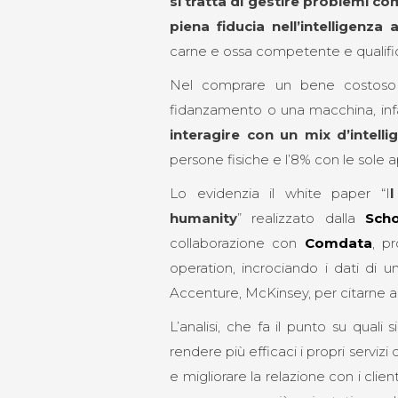
si tratta di gestire problemi c
piena fiducia nell’intelligenza ar
carne e ossa competente e qualifi
Nel comprare un bene costoso
fidanzamento o una macchina, infa
interagire con un mix d’intelli
persone fisiche e l’8% con le sole app
Lo evidenzia il white paper “I
humanity
” realizzato dalla
Sch
collaborazione con
Comdata
, p
operation, incrociando i dati di un
Accenture, McKinsey, per citarne a
L’analisi, che fa il punto su quali
rendere più efficaci i propri serviz
e migliorare la relazione con i clie