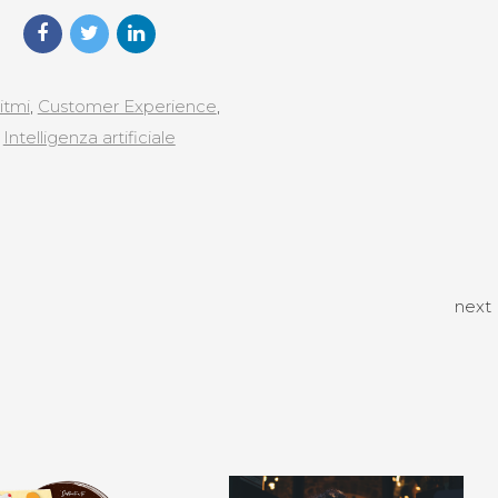
itmi
,
Customer Experience
,
Intelligenza artificiale
next