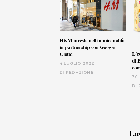
H&M investe nell’omnicanalità
in partnership con Google
L’e
Cloud
di 
4 LUGLIO 2022
com
DI
REDAZIONE
30
DI
La