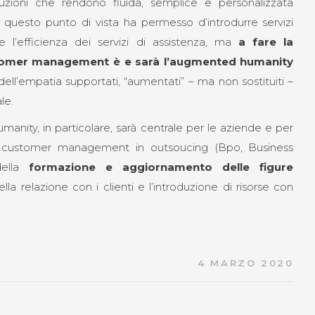
uzioni che rendono fluida, semplice e personalizzata
da questo punto di vista ha permesso d’introdurre servizi
 l’efficienza dei servizi di assistenza, ma
a fare la
ustomer management è e sarà l’augmented humanity
ell’empatia supportati, “aumentati” – ma non sostituiti –
le.
anity, in particolare, sarà centrale per le aziende e per
di customer management in outsoucing (Bpo, Business
della
formazione e aggiornamento delle figure
a relazione con i clienti e l’introduzione di risorse con
4 MARZO 2020