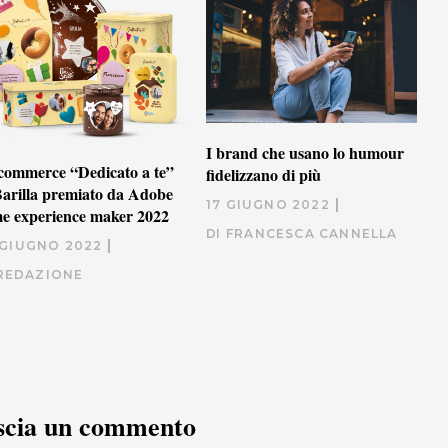
I brand che usano lo humour
commerce “Dedicato a te”
fidelizzano di più
Barilla premiato da Adobe
17 GIUGNO 2022
e experience maker 2022
DI
FRANCESCA CANNELLA
 GIUGNO 2022
REDAZIONE
scia un commento