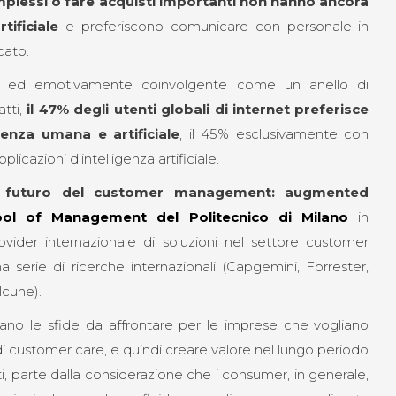
omplessi o fare acquisti importanti non hanno ancora
tificiale
e preferiscono comunicare con personale in
cato.
 ed emotivamente coinvolgente come un anello di
tti,
il 47% degli utenti globali di internet preferisce
genza umana e artificiale
, il 45% esclusivamente con
licazioni d’intelligenza artificiale.
l futuro del customer management: augmented
ool of Management del Politecnico di Milano
in
rovider internazionale di soluzioni nel settore customer
a serie di ricerche internazionali (Capgemini, Forrester,
lcune).
 siano le sfide da affrontare per le imprese che vogliano
i di customer care, e quindi creare valore nel lungo periodo
nti, parte dalla considerazione che i consumer, in generale,