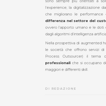
sono sempre più orientati a sol
l’experience; la digitalizzazione 
che migliorano le performance e
differenza nel settore del c
ovvero l’apporto umano e le doti d
dagli algoritmi d’intelligenza artificia
Nella prospettiva di augmented hum
le società che offrono servizi 
Process Outsourcer) il tema 
professionali
che si occupano dell
maggiori e differenti skill.
DI
REDAZIONE