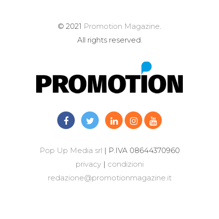
© 2021
Promotion Magazine
.
All rights reserved.
Pop Up Media srl
| P.IVA 08644370960
privacy
|
condizioni
redazione@promotionmagazine.it