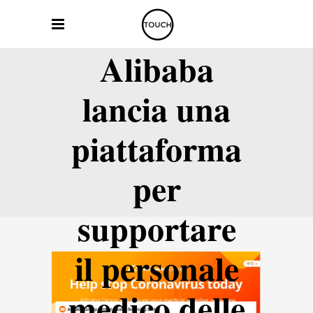
Alibaba
lancia una
piattaforma
per
supportare
il personale
medico delle