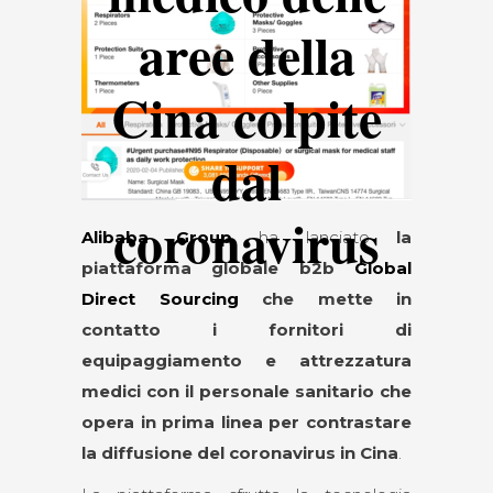
aree della
Cina colpite
dal
coronavirus
Alibaba Group
ha lanciato
la
piattaforma globale b2b
Global
Direct Sourcing
che mette in
contatto i fornitori di
equipaggiamento e attrezzatura
medici con il personale sanitario che
opera in prima linea per contrastare
la diffusione del coronavirus in Cina
.