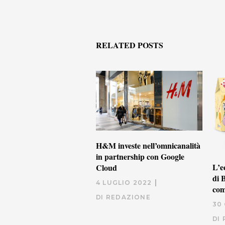
RELATED POSTS
H&M investe nell’omnicanalità
in partnership con Google
L’e
Cloud
di 
4 LUGLIO 2022
com
DI
REDAZIONE
30
DI