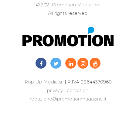
© 2021
Promotion Magazine
.
All rights reserved.
Pop Up Media srl
| P.IVA 08644370960
privacy
|
condizioni
redazione@promotionmagazine.it