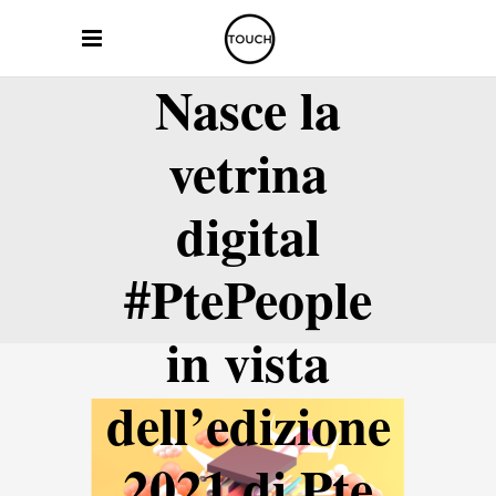
Nasce la
vetrina
digital
#PtePeople
in vista
dell’edizione
2021 di Pte