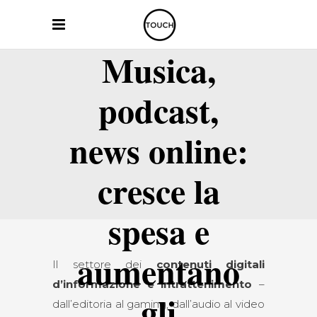
Musica,
podcast,
news online:
cresce la
spesa e
aumentano
Il settore dei
contenuti digitali
d’informazione e intrattenimento
–
gli
dall’editoria al gaming, dall’audio al video