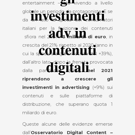
entertainment – sta vivendo a livello
investimenti
globale un periodo da protagonista. E se
da un lato la spesa dei consumatori
adv in
italiani per la fruizione dei contenuti
sfiora nel 2021 i
3 miliardi di euro
, in
contenuti
crescita del 21% rispetto al 2020 (anno in
cui la spesa era già cresciuta del +39%),
digitali
dall’altro lato, dopo la frenata provocata
dalla pandemia (-2%),
nel 2021
riprendono a crescere gli
investimenti in advertising
(+9%) sui
contenuti e sulle piattaforme di
distribuzione, che superano quota 1
miliardo di euro.
Queste alcune delle evidenze emerse
dall’
Osservatorio Digital Content –