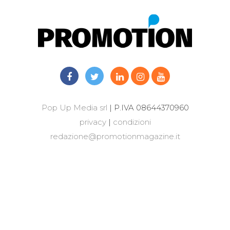
Pop Up Media srl
| P.IVA 08644370960
privacy
|
condizioni
redazione@promotionmagazine.it