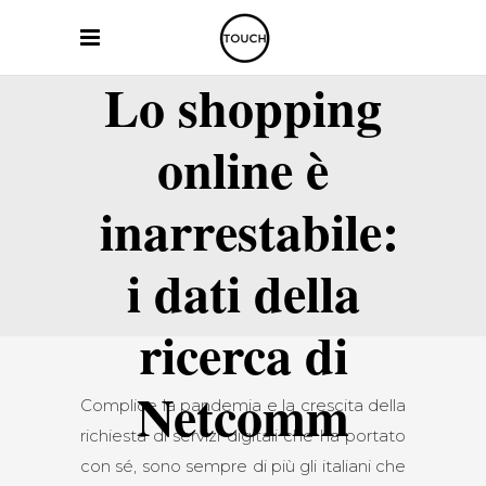
Lo shopping
online è
inarrestabile:
i dati della
ricerca di
Netcomm
Complice la pandemia e la crescita della
richiesta di servizi digitali che ha portato
con sé, sono sempre di più gli italiani che