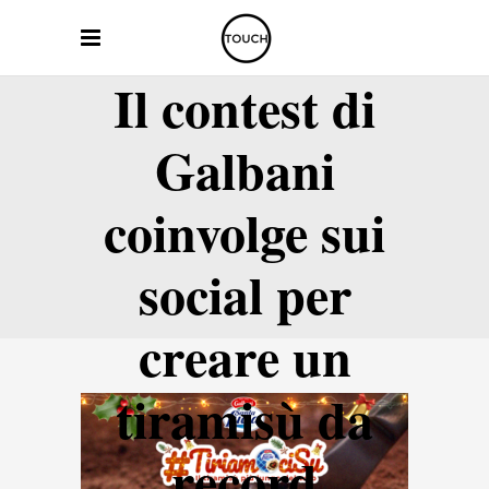
Il contest di
Galbani
coinvolge sui
social per
creare un
tiramisù da
record