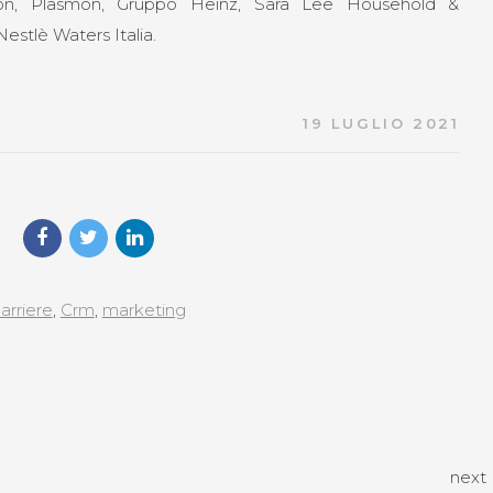
ton, Plasmon, Gruppo Heinz, Sara Lee Household &
estlè Waters Italia.
19 LUGLIO 2021
arriere
,
Crm
,
marketing
next