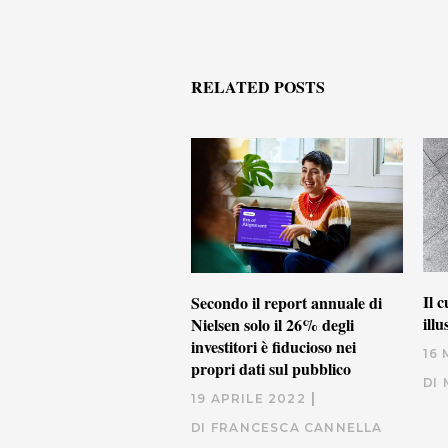
RELATED POSTS
Il 
Secondo il report annuale di
illu
Nielsen solo il 26% degli
investitori è fiducioso nei
16
propri dati sul pubblico
DI
19 APRILE 2022
DI
FRANCESCA CANNELLA