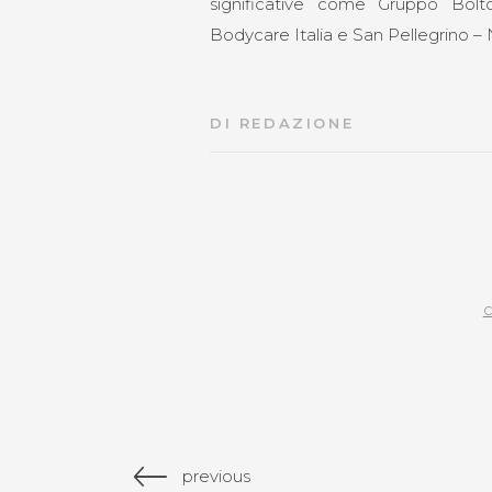
significative come Gruppo Bol
Bodycare Italia e San Pellegrino – N
DI
REDAZIONE
c
previous