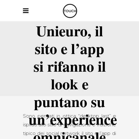
Unieuro, il
sito e l’app
si rifanno il
look e
puntano su
un’experience
Sono pensati in ottica “desktop last” e
ispirati allo stile di navigazione e fruizione
omnicanale
tipico dei social network il sito e l’app di