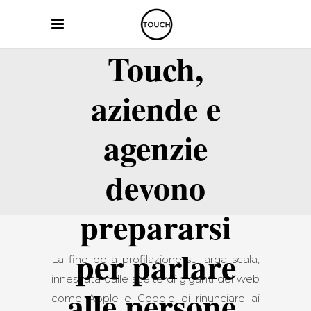
Touch,
aziende e
agenzie
devono
prepararsi
per parlare
La fine della profilazione su larga scala,
innescata dalle scelte di giganti del web
alle persone,
come Apple e Google di rinunciare ai