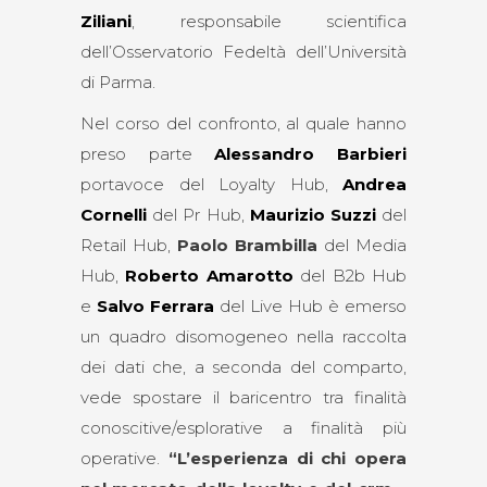
Ziliani
, responsabile scientifica
dell’Osservatorio Fedeltà dell’Università
di Parma.
Nel corso del confronto, al quale hanno
preso parte
Alessandro Barbieri
portavoce del Loyalty Hub,
Andrea
Cornelli
del Pr Hub,
Maurizio Suzzi
del
Retail Hub,
Paolo Brambilla
del Media
Hub,
Roberto Amarotto
del B2b Hub
e
Salvo Ferrara
del Live Hub è emerso
un quadro disomogeneo nella raccolta
dei dati che, a seconda del comparto,
vede spostare il baricentro tra finalità
conoscitive/esplorative a finalità più
operative.
“L’esperienza di chi opera