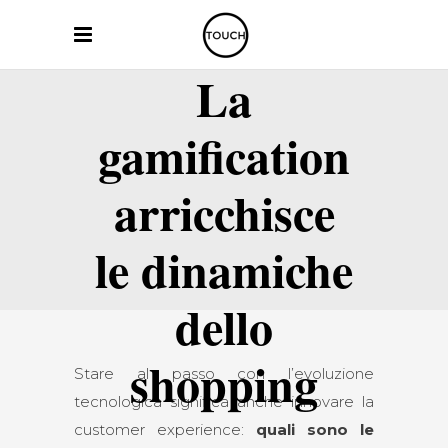
La
gamification
arricchisce
le dinamiche
dello
shopping
Stare al passo con l’evoluzione
tecnologica significa anche innovare la
customer experience:
quali sono le