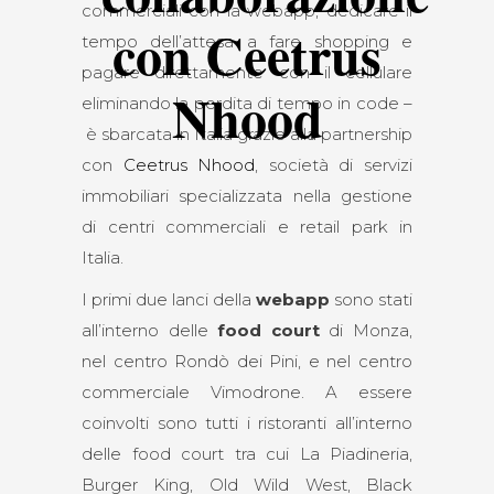
commerciali con la webapp, dedicare il
con Ceetrus
tempo dell’attesa a fare shopping e
pagare direttamente con il cellulare
Nhood
eliminando la perdita di tempo in code –
è sbarcata in Italia grazie alla partnership
con
Ceetrus Nhood
, società di servizi
immobiliari specializzata nella gestione
di centri commerciali e retail park in
Italia.
I primi due lanci della
webapp
sono stati
all’interno delle
food court
di Monza,
nel centro Rondò dei Pini, e nel centro
commerciale Vimodrone. A essere
coinvolti sono tutti i ristoranti all’interno
delle food court tra cui La Piadineria,
Burger King, Old Wild West, Black