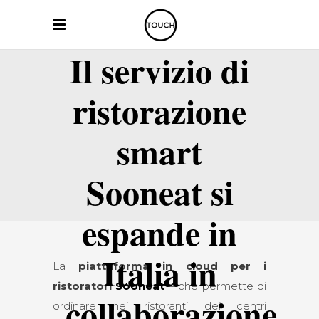
Il servizio di
ristorazione
smart
Sooneat si
espande in
Italia in
La
piattaforma in cloud per i
ristoratori
Sooneat
– che permette di
collaborazione
ordinare nei ristoranti dei centri