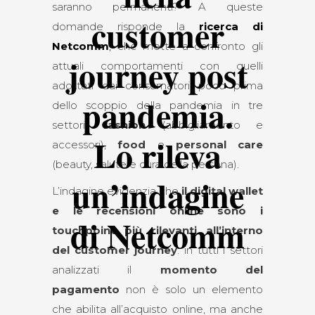
saranno permanenti? A queste
customer
domande risponde la
ricerca di
Netcomm
,
che mette a confronto gli
journey post
attuali comportamenti con quelli
adottati dai consumatori poco prima
pandemia.
dello scoppio della pandemia in tre
settori:
fashion
(abbigliamento e
Lo rileva
accessori),
food
e
personal care
(beauty, salute e cura della persona).
un’indagine
L’indagine evidenzia che
il digital wallet
e le recensioni online sono i
di Netcomm
touchpoint più rilevanti all’interno
del customer journey
: in tutti i settori
analizzati il
momento del
pagamento
non è solo un elemento
che abilita all’acquisto online, ma anche