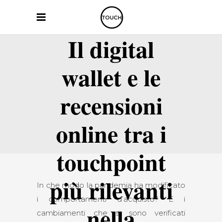
Il digital
wallet e le
recensioni
online tra i
touchpoint
più rilevanti
In che modo la pandemia ha modificato
i comportamenti d’acquisto? E i
nella
cambiamenti che si sono verificati