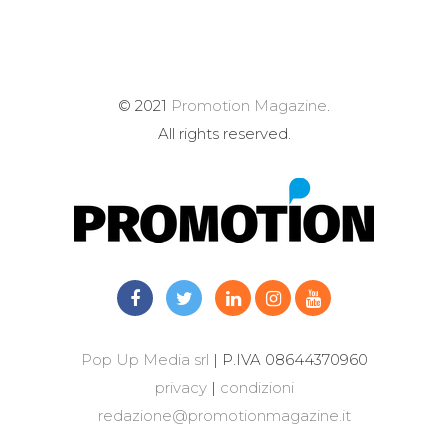
© 2021
Promotion Magazine
.
All rights reserved.
Pop Up Media srl
| P.IVA 08644370960
privacy
|
condizioni
redazione@promotionmagazine.it